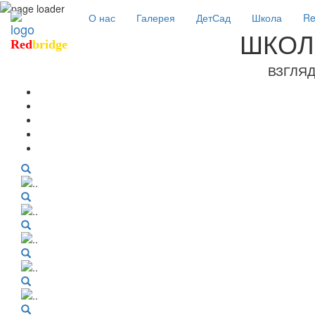
О нас
Галерея
ДетСад
Школа
Re
ШКОЛ
Red
bridge
ВЗГЛЯ